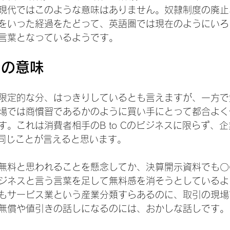
現代ではこのような意味はありません。奴隷制度の廃止
をいった経過をたどって、英語圏では現在のようにいろ
言葉となっているようです。
での意味
限定的な分、はっきりしているとも言えますが、一方で
場では商慣習であるかのように買い手にとって都合よく
。これは消費者相手のB to Cのビジネスに限らず、企
も同じことが言えると思います。
無料と思われることを懸念してか、決算開示資料でも〇
ジネスと言う言葉を足して無料感を消そうとしているよ
もサービス業という産業分類すらあるのに、取引の現場
無償や値引きの話しになるのには、おかしな話しです。