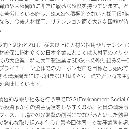
問題や人権問題に非常に敏感な感度を持っています。ど
に苦労している昨今、SDGsへ積極的でないと採用候補
なら、今後人材採用、リテンション面で大きな困難が待
。
積極的と思われれば、従来以上に人材の採用やリテンショ
材確保に悩む多くの日本企業にとっては人材面のメリッ
くの大企業、特に大手製造業はSDGsへの取り組みの一
プライチェーン全体でのカーボンゼロを目標とし始めて
もある環境問題に取り組まなければその一点で近い将来主
を意味しています。
な取り組みを行う事でESG(Environment Social Go
る投資家からの資金調達をしやすくなる、社員の環境意
フィス、工場での光熱費の削減につながるといった効果
への熱心な取り組みを行う企業や団体同士で業種業態を超