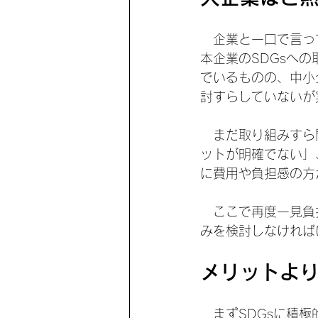
　企業と一口で言っ
本企業のSDGsへ
でいるものの、中小
討すらしていないが
　まだ取り組みすら
ットが明確でない」
に費用や負担感の方
　ここで再度一見負
みを検討しなければ
メリットよ
　まずSDGsに積