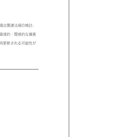
場合関連法規の検討、
直接的・間接的な損害
時更新される可能性が