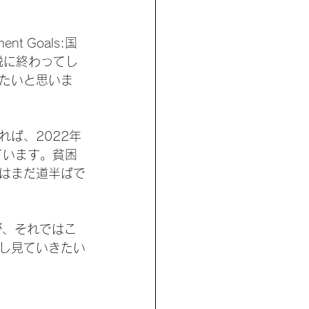
t Goals:国
説に終わってし
たいと思いま
によれば、2022年
ています。貧困
はまだ道半ばで
が、それではこ
し見ていきたい