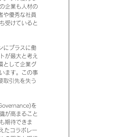
の企業も人材の
者や優秀な社員
ち受けていると
ンにプラスに働
トが最大と考え
環として企業グ
います。この事
要取引先を失う
vernance)を
識が高まること
も期待できま
えたコラボレー