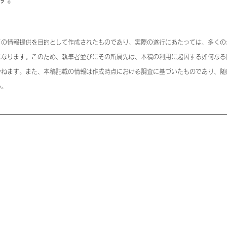
ての情報提供を目的として作成されたものであり、実際の遂行にあたっては、多くの
になります。このため、執筆者並びにその所属先は、本稿の利用に起因する如何なる
かねます。また、本稿記載の情報は作成時点における調査に基づいたものであり、随
い。