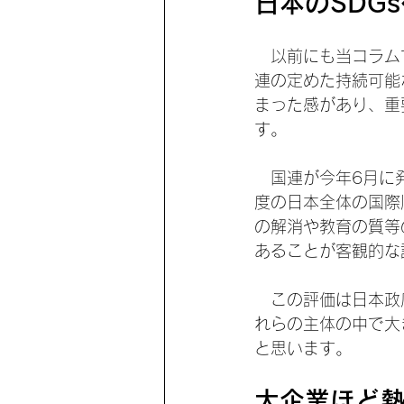
日本のSDG
　以前にも当コラムでも取り
連の定めた持続可能
まった感があり、重
す。
　国連が今年6月に発表した
度の日本全体の国際
の解消や教育の質等
あることが客観的な
　この評価は日本政
れらの主体の中で大
と思います。
大企業ほど