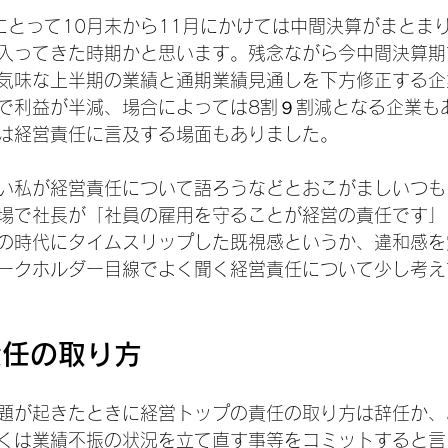
にとって10月末から11月にかけては中間決算がまとま
入ってきた時期かと思います。残念ながら今中間決算期
気味な上半期の業績と通期業績見通しを下方修正する企
で利益が半減、場合によっては8割９割減となる企業も
は経営責任に言及する場面もありました。
い私が経営責任について語ろうなどとおこがましいつも
場で社長が「社員の雇用を守ることが経営の責任です」
の時代にタイムスリップした既視感というか、違和感を
ークホルダー目線でよく聞く経営責任について少し考え
責任の取り方
題が起きたときに経営トップの責任の取り方は辞任か、
くは業績不振の状況を立て直す事等をコミットすると言