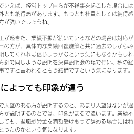
でいえば、経営トップ自らが不祥事を起こした場合には
外とも納得感があります。もっとも社員としては納得感
方が強いでしょうね。
正が起きた、業績不振が続いているなどの場合は対応が
目の方が、具体的な業績回復施策と共に過去のしがらみ
明してくれれば信じようかなという気にもなるかもしれ
方針で同じような説明を決算説明会の場で行い、私の経
事ですと言われるともう結構ですという気になります。
人によっても印象が違う
で人望のある方が説明するのと、あまり人望はないが過
方が説明するのとでは、印象がまるで違います。業績不
しても、退職慰労金を満額受け取って辞める場合には特
とったのかという気になります。