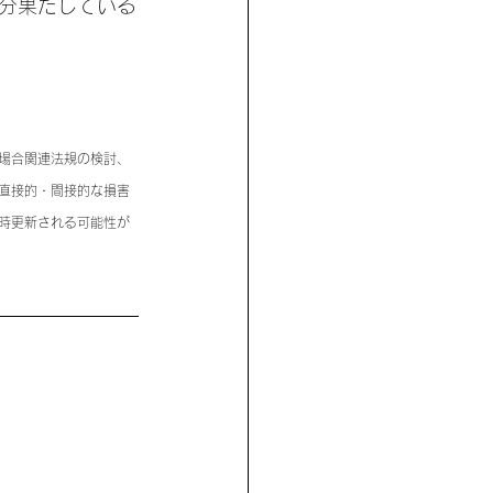
分果たしている
場合関連法規の検討、
直接的・間接的な損害
時更新される可能性が