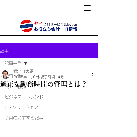
記事
記事一覧
鎌倉 俊太郎
記事一覧
2025年1月6日
読了時間: 4分
適正な勤務時間の管理とは？
会計・税務
ビジネス・トレンド
IT・ソフトウェア
今月のおすすめ記事