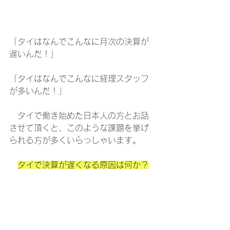
「タイはなんでこんなに月次の決算が
遅いんだ！」
「タイはなんでこんなに経理スタッフ
が多いんだ！」
　タイで働き始めた日本人の方とお話
させて頂くと、このような課題を挙げ
られる方が多くいらっしゃいます。
タイで決算が遅くなる原因は何か？
　社内業務の効率化に向けた予備知識
として、知っておきたいタイの会計・
税務を動画にしました。お時間のよろ
しいときにこちらもご視聴頂けました