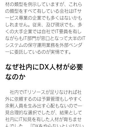
材の類型を例示していますが、これら
の類型をすべて有している会社はITサ
ービス専業の企業でも多くはないかも
しれません。従来、及び現状でも、多
くの大手企業では自社でIT要員を有し
ながらもIT部門が窓口となって大半のIT
システムの保守運用業務を外部ベンダ
ーに委託しているのが実情です。
なぜ社内にDX人材が必要
なのか
　社内でITリソースが足りなければ社
外に依頼するのは予算管理もしやすく
余剰人員を生み出す心配もないので一
見合理的な選択でしたが、結果として
社内にIT知見を有した人材が育ちませ
んでした。「DXをやらないといけない