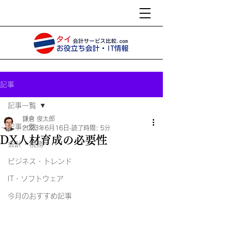
記事
記事一覧
鎌倉 俊太郎
記事一覧
2023年6月16日
読了時間: 5分
DX人材育成の必要性
会計・税務
ビジネス・トレンド
IT・ソフトウェア
今月のおすすめ記事