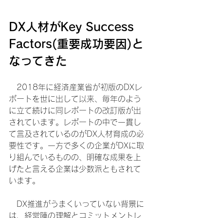
DX人材がKey Success 
Factors(重要成功要因)と
なってきた
　2018年に経済産業省が初版のDXレ
ポートを世に出して以来、毎年のよう
に立て続けに同レポートの改訂版が出
されています。レポートの中で一貫し
て言及されているのがDX人材育成の必
要性です。一方で多くの企業がDXに取
り組んでいるものの、明確な成果を上
げたと言える企業は少数派ともされて
います。
　DX推進がうまくいっていない背景に
は、経営陣の理解とコミットメントレ