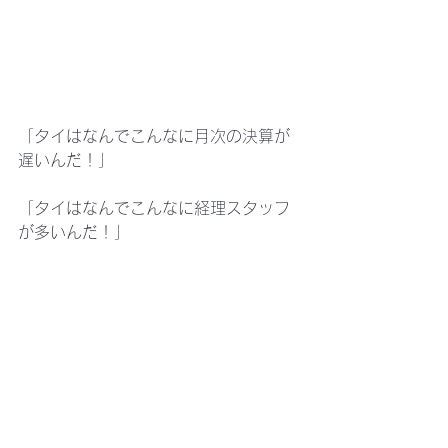
「タイはなんでこんなに月次の決算が
遅いんだ！」
「タイはなんでこんなに経理スタッフ
が多いんだ！」
　タイで働き始めた日本人の方とお話
させて頂くと、このような課題を挙げ
られる方が多くいらっしゃいます。
タイで決算が遅くなる原因は何か？
　社内業務の効率化に向けた予備知識
として、知っておきたいタイの会計・