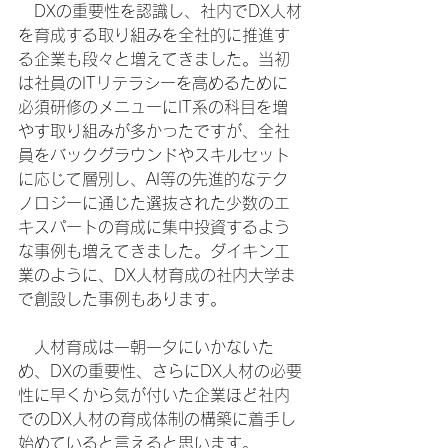
　DXの重要性を認識し、社内でDX人材
を育成する取り組みを全社的に推進す
る企業も段々と増えてきました。当初
は社員のITリテラシーを高めるために
必須研修のメニューにIT系の科目を増
やす取り組みが多かったですが、全社
員をバックグラウンドやスキルセット
に応じて層別し、AI等の先進的なテク
ノロジーに通じた選抜された少数のエ
キスパートの育成に集中投資するよう
な事例も増えてきました。ダイキン工
業のように、DX人材育成の社内大学ま
で創設した事例もあります。
　人材育成は一朝一夕にいかないた
め、DXの重要性、さらにDX人材の必要
性に早くから気が付いた企業ほど社内
でのDX人材の育成体制の構築に着手し
始めていると言えると思います。