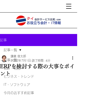
記事
記事一覧
鎌倉 俊太郎
記事一覧
2022年7月1日
読了時間: 4分
ERPを検討する際の大事なポイ
会計・税務
ント
ビジネス・トレンド
IT・ソフトウェア
今月のおすすめ記事