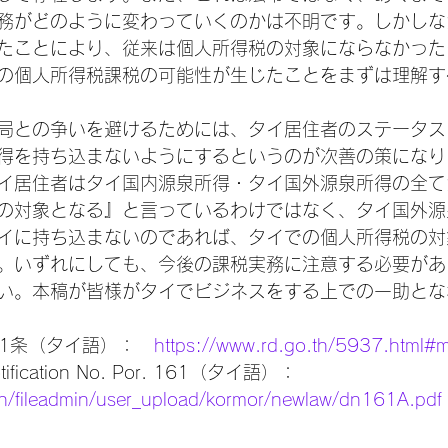
務がどのように変わっていくのかは不明です。しかしな
たことにより、従来は個人所得税の対象にならなかった
の個人所得税課税の可能性が生じたことをまずは理解す
局との争いを避けるためには、タイ居住者のステータス
得を持ち込まないようにするというのが次善の策になり
イ居住者はタイ国内源泉所得・タイ国外源泉所得の全て
の対象となる』と言っているわけではなく、タイ国外源
イに持ち込まないのであれば、タイでの個人所得税の対
。いずれにしても、今後の課税実務に注意する必要があ
い。本稿が皆様がタイでビジネスをする上での一助とな
1条（タイ語）：　
https://www.rd.go.th/5937.html#
otification No. Por. 161（タイ語）：
th/fileadmin/user_upload/kormor/newlaw/dn161A.pdf