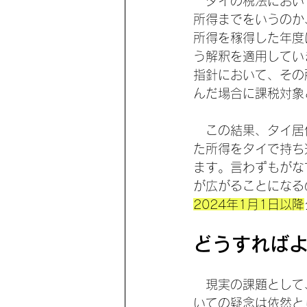
　タイの税法におい
所得までをいうのか
所得を稼得した年度
う解釈を適用してい
指針において、その
んだ場合に課税対象
　この結果、タイ居
た所得をタイで持ち
ます。言わずもがな
が広がることになる
2024年1月1日以降
どうすれば
　現実の課題として
いての疑念は依然と