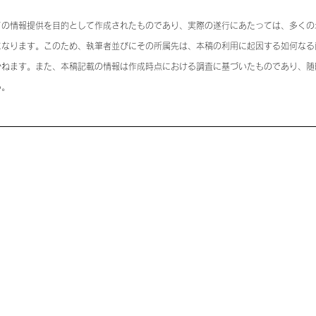
ての情報提供を目的として作成されたものであり、実際の遂行にあたっては、多くの
になります。このため、執筆者並びにその所属先は、本稿の利用に起因する如何なる
かねます。また、本稿記載の情報は作成時点における調査に基づいたものであり、随
い。