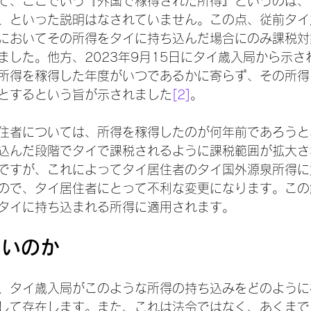
て、ここでいう『外国で稼得された所得』というのは、
、といった説明はなされていません。この点、従前タイ
においてその所得をタイに持ち込んだ場合にのみ課税対
ました。他方、2023年9月15日にタイ歳入局から示さ
所得を稼得した年度がいつであるかに寄らず、その所得
とするという旨が示されました
[2]
。
住者については、所得を稼得したのが何年前であろうと
込んだ段階でタイで課税されるように課税範囲が拡大さ
ですが、これによってタイ居住者のタイ国外源泉所得に
ので、タイ居住者にとって不利な変更になります。この
タイに持ち込まれる所得に適用されます。
よいのか
、タイ歳入局がこのような所得の持ち込みをどのように
して存在します。また、これは法令ではなく、あくまで