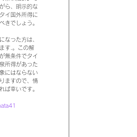
がら、明示的な
タイ国外所得に
べきでしょう。
になった方は、
ます.。この解
が無条件でタイ
泉所得があった
象にはならない
りますので、情
れば幸いです。
mata41