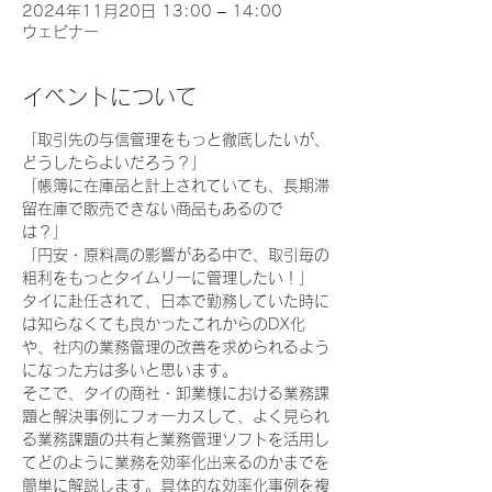
2024年11月20日 13:00 – 14:00
ウェビナー
イベントについて
「取引先の与信管理をもっと徹底したいが、
どうしたらよいだろう？」  
「帳簿に在庫品と計上されていても、長期滞
留在庫で販売できない商品もあるので
は？」  
「円安・原料高の影響がある中で、取引毎の
粗利をもっとタイムリーに管理したい！」  
タイに赴任されて、日本で勤務していた時に
は知らなくても良かったこれからのDX化
や、社内の業務管理の改善を求められるよう
になった方は多いと思います。  
そこで、タイの商社・卸業様における業務課
題と解決事例にフォーカスして、よく見られ
る業務課題の共有と業務管理ソフトを活用し
てどのように業務を効率化出来るのかまでを
簡単に解説します。具体的な効率化事例を複