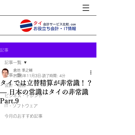
記事
記事一覧
倉地 準之輔
記事一覧
2025年11月3日
読了時間: 4分
タイでは立替精算が非常識！？
会計・税務
― 日本の常識はタイの非常識
ビジネス・トレンド
Part.9
IT・ソフトウェア
今月のおすすめ記事