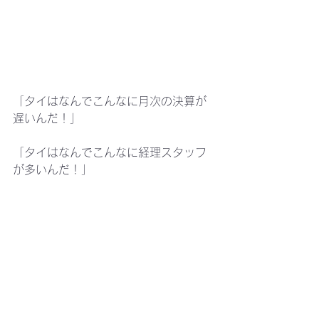
「タイはなんでこんなに月次の決算が
遅いんだ！」
「タイはなんでこんなに経理スタッフ
が多いんだ！」
　タイで働き始めた日本人の方とお話
させて頂くと、このような課題を挙げ
られる方が多くいらっしゃいます。
タイで決算が遅くなる原因は何か？
　社内業務の効率化に向けた予備知識