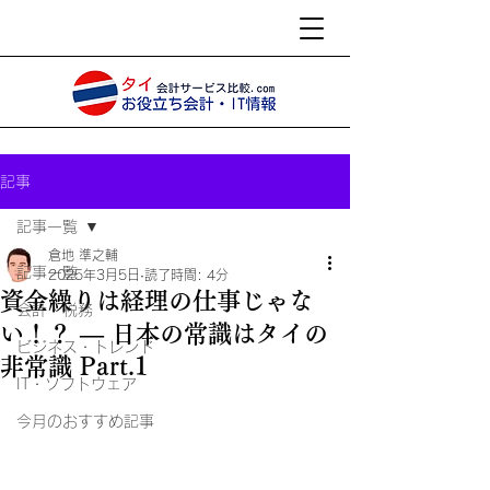
記事
記事一覧
倉地 準之輔
記事一覧
2025年3月5日
読了時間: 4分
資金繰りは経理の仕事じゃな
会計・税務
い！？ ― 日本の常識はタイの
ビジネス・トレンド
非常識 Part.1
IT・ソフトウェア
今月のおすすめ記事