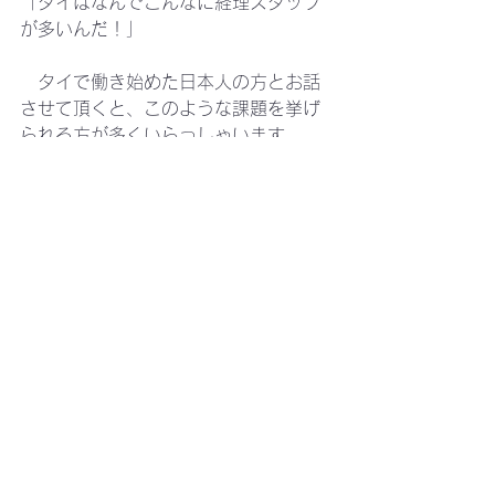
「タイはなんでこんなに経理スタッフ
が多いんだ！」
　タイで働き始めた日本人の方とお話
させて頂くと、このような課題を挙げ
られる方が多くいらっしゃいます。
タイで決算が遅くなる原因は何か？
　社内業務の効率化に向けた予備知識
として、知っておきたいタイの会計・
税務を動画にしました。お時間のよろ
しいときにこちらもご視聴頂けました
ら幸いです。
動画の内容を確認する
会計・税務