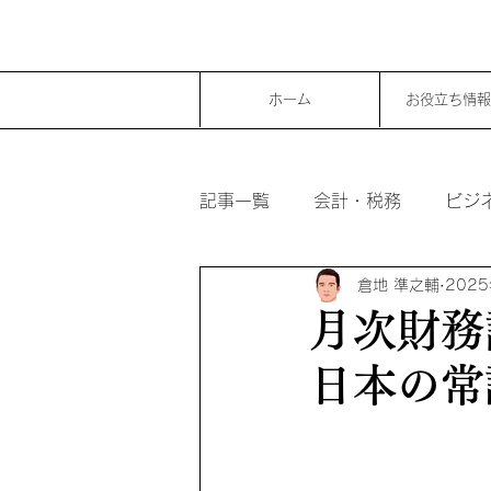
ホーム
お役立ち情報
記事一覧
会計・税務
ビジ
倉地 準之輔
202
月次財務
日本の常識