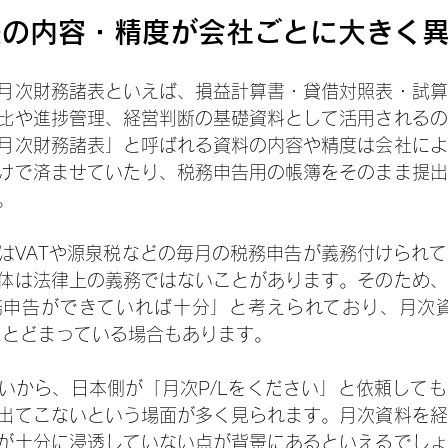
表の内容・精度が会社ごとに大きく
月次財務諸表といえば、損益計算書・貸借対照表・試算
比や進捗管理、経営判断の基礎資料として活用されるの
月次財務諸表」と呼ばれる資料の内容や精度は会社によ
けで済ませていたり、税務申告用の帳簿をそのまま提出
。
はVATや源泉税などの毎月の税務申告が義務付けられ
体は法律上の義務ではないことがあります。そのため、
務申告ができていれば十分」と考えられており、月次資
にとどまっている場合もあります。
いから、日本側が「月次P/Lをください」と依頼して
出てこないという場面が多く見られます。月次資料を経
が十分に浸透していない点が背景にあるといえるでしょ