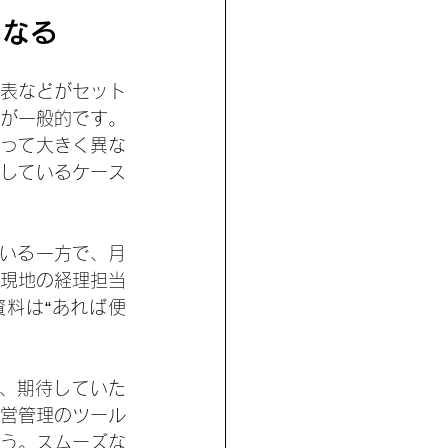
異なる
表などがセット
が一般的です。
って大きく異な
しているケース
ている一方で、月
現地の経理担当
料は“あれば便
も、期待していた
営管理のツール
う。スムーズな