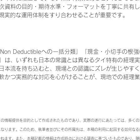
次資料の目的・期待水準・フォーマットを丁寧に共有し
現実的な運用体制をすり合わせることが重要です。
on Deductibleへの一括分類」「現金・小切手の
」は、いずれも日本の常識とは異なるタイ特有の経理実
日本流を持ち込むと、現場との認識にズレが生じやすく
軟かつ実務的な対応を心がけることが、現地での経理業
ての情報提供を目的として作成されたものであり、実際の遂行にあたっては、多くの
になります。このため、執筆者並びにその所属先は、本稿の利用に起因する如何なる
かねます。また、本稿記載の情報は作成時点における調査に基づいたものであり、随