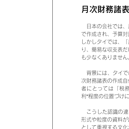
月次財務諸
　日本の会社では、
で作成され、予算対
しかしタイでは、「
り、簡易な収支表だ
も少なくありません
　背景には、タイで
次財務諸表の作成自
者にとっては「税
利”程度の位置づけ
　こうした認識の違
形式や粒度の資料が
として重視する文化