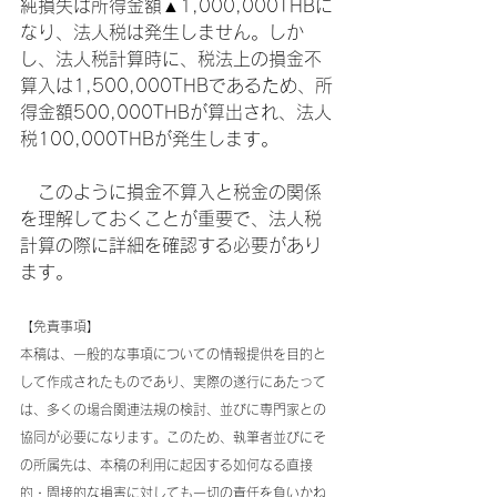
純損失は所得金額▲1,000,000THBに
なり、法人税は発生しません。しか
し、法人税計算時に、税法上の損金不
算入は1,500,000THBであるため、所
得金額500,000THBが算出され、法人
税100,000THBが発生します。
　このように損金不算入と税金の関係
を理解しておくことが重要で、法人税
計算の際に詳細を確認する必要があり
ます。
【免責事項】
本稿は、一般的な事項についての情報提供を目的と
して作成されたものであり、実際の遂行にあたって
は、多くの場合関連法規の検討、並びに専門家との
協同が必要になります。このため、執筆者並びにそ
の所属先は、本稿の利用に起因する如何なる直接
的・間接的な損害に対しても一切の責任を負いかね