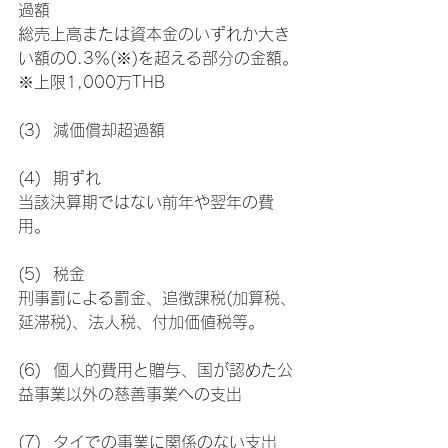
過額
総売上高または資本金のいずれか大き
い額の0.3％(※)を超える部分の金額。
※上限1,000万THB
(3)  減価償却超過額
(4)  期ずれ
当該決算期ではない前年や翌年の費
用。
(5)  税金
刑事罰による罰金、追徴課税(加算税、
延滞税)、法人税、付加価値税等。
(6)  個人的費用と贈与、国が認めた公
益事業以外の慈善事業への支出
(7)  タイでの事業に関係のない支出