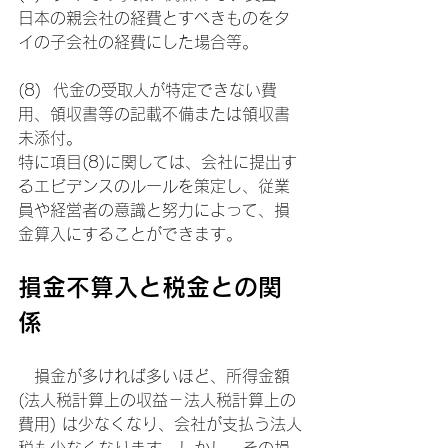
日本の親会社の経費とすべきものをタ
イの子会社の経費にした場合等。
(8)  代金の受取人が特定できない費
用、領収書等の記載不備または領収書
未添付。
特に項目(8)に関しては、会社に提出す
るエビデンスのルールを策定し、従業
員や経営者の意識と努力によって、損
金算入にすることができます。
損金不算入と税金との関
係
　損金が多ければ多いほど、所得金額 
(法人税計算上の収益－法人税計算上の
費用) は少なくなり、会社が支払う法人
税も少なくなります。しかし、その損