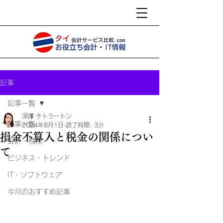
記事
記事一覧
深澤 チトラートン
記事一覧
2024年8月1日
読了時間: 3分
損金不算入と税金の関係につい
会計・税務
て
ビジネス・トレンド
IT・ソフトウェア
今月のおすすめ記事