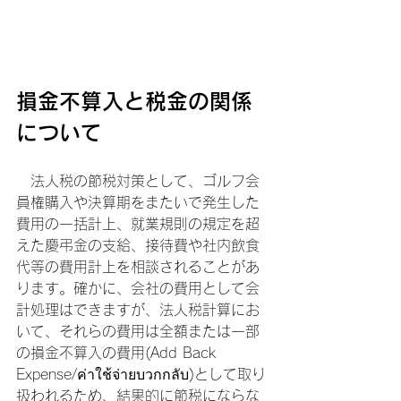
損金不算入と税金の関係
について
　法人税の節税対策として、ゴルフ会
員権購入や決算期をまたいで発生した
費用の一括計上、就業規則の規定を超
えた慶弔金の支給、接待費や社内飲食
代等の費用計上を相談されることがあ
ります。確かに、会社の費用として会
計処理はできますが、法人税計算にお
いて、それらの費用は全額または一部
の損金不算入の費用(Add Back 
Expense/ค่าใช้จ่ายบวกกลับ)として取り
扱われるため、結果的に節税にならな