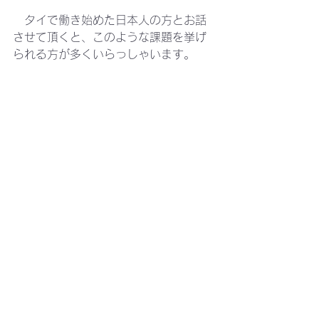
　タイで働き始めた日本人の方とお話
させて頂くと、このような課題を挙げ
られる方が多くいらっしゃいます。
タイで決算が遅くなる原因は何か？
　社内業務の効率化に向けた予備知識
として、知っておきたいタイの会計・
税務を動画にしました。お時間のよろ
しいときにこちらもご視聴頂けました
ら幸いです。
動画の内容を確認する
会計・税務