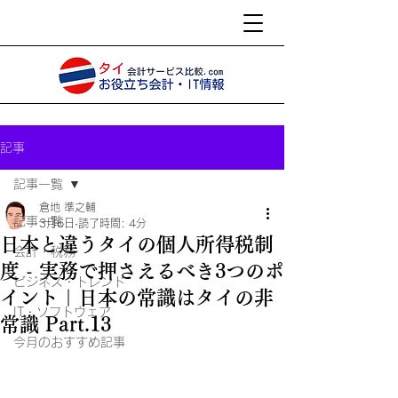
記事
記事一覧
倉地 準之輔
記事一覧
3月6日
読了時間: 4分
日本と違うタイの個人所得税制
会計・税務
度 - 実務で押さえるべき3つのポ
ビジネス・トレンド
イント｜日本の常識はタイの非
IT・ソフトウェア
常識 Part.13
今月のおすすめ記事