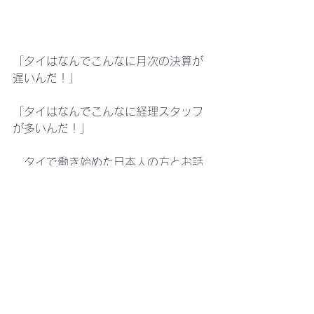
「タイはなんでこんなに月次の決算が
遅いんだ！」
「タイはなんでこんなに経理スタッフ
が多いんだ！」
　タイで働き始めた日本人の方とお話
させて頂くと、このような課題を挙げ
られる方が多くいらっしゃいます。
タイで決算が遅くなる原因は何か？
　社内業務の効率化に向けた予備知識
として、知っておきたいタイの会計・
税務を動画にしました。お時間のよろ
しいときにこちらもご視聴頂けました