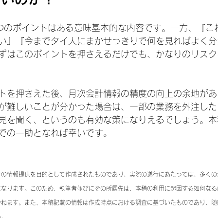
つのポイントはある意味基本的な内容です。一方、『こ
い』『今までタイ人にまかせっきりで何を見ればよく分
ずはこのポイントを押さえるだけでも、かなりのリスク
トを押さえた後、月次会計情報の精度の向上の余地があ
が難しいことが分かった場合は、一部の業務を外注した
見を聞く、というのも有効な策になりえるでしょう。本
での一助となれば幸いです。　
ての情報提供を目的として作成されたものであり、実際の遂行にあたっては、多くの
になります。このため、執筆者並びにその所属先は、本稿の利用に起因する如何なる
かねます。また、本稿記載の情報は作成時点における調査に基づいたものであり、随
い。