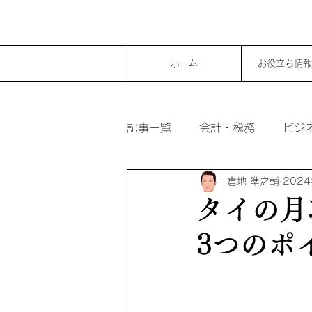
ホーム
お役立ち情報
記事一覧
会計・税務
ビジ
倉地 準之輔
202
タイの月
3つのポ