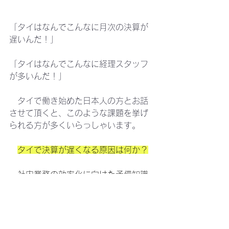
「タイはなんでこんなに月次の決算が
遅いんだ！」
「タイはなんでこんなに経理スタッフ
が多いんだ！」
　タイで働き始めた日本人の方とお話
させて頂くと、このような課題を挙げ
られる方が多くいらっしゃいます。
タイで決算が遅くなる原因は何か？
　社内業務の効率化に向けた予備知識
として、知っておきたいタイの会計・
税務を動画にしました。お時間のよろ
しいときにこちらもご視聴頂けました
ら幸いです。