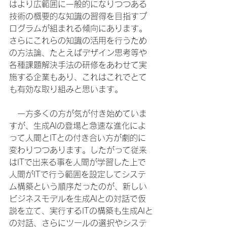
はより広範囲に一般的になりつつある
技術の概要的な知識の習得を目指すプ
ログラムが組まれる傾向にあります。
さらにこれらの知識の活用を行うため
の方法論、たとえばデザイン思考等や
各種課題解決手法の研修をあわせて実
施する企業もあり、これはこれでとて
も有効な取り組みと思います。
　一方多くの方が気が付き始めていま
すが、生成AIの登場と急速な進化によ
って人間とITとの付き合い方が劇的に
変わりつつあります。したがって従来
はITで出来る事を人間が学習した上で
人間がITで行う範囲を設定してシステ
ム構築という順序だったのが、新しい
ビジネスモデルを生成AIとの対話で仮
説を立て、実行するITの構築も生成AIと
の対話、さらにツールの選択やシステ