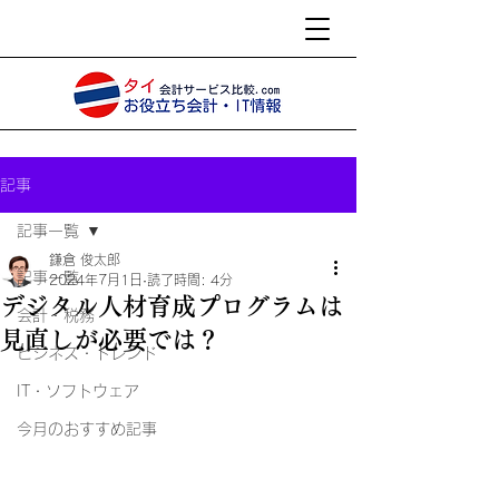
記事
記事一覧
鎌倉 俊太郎
記事一覧
2024年7月1日
読了時間: 4分
デジタル人材育成プログラムは
会計・税務
見直しが必要では？
ビジネス・トレンド
IT・ソフトウェア
今月のおすすめ記事