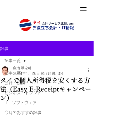
記事
記事一覧
倉地 準之輔
記事一覧
2024年1月26日
読了時間: 3分
タイで個人所得税を安くする方
会計・税務
法（Easy E-Receiptキャンペー
ビジネス・トレンド
ン）
IT・ソフトウェア
今月のおすすめ記事