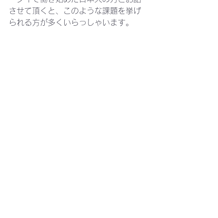
させて頂くと、このような課題を挙げ
られる方が多くいらっしゃいます。
タイで決算が遅くなる原因は何か？
　社内業務の効率化に向けた予備知識
として、知っておきたいタイの会計・
税務を動画にしました。お時間のよろ
しいときにこちらもご視聴頂けました
ら幸いです。
動画の内容を確認する
ビジネス・トレンド