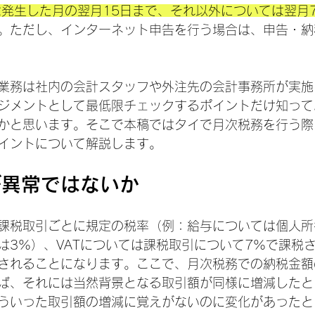
ては発生した月の翌月15日まで、それ以外については翌月
。ただし、インターネット申告を行う場合は、申告・納
業務は社内の会計スタッフや外注先の会計事務所が実施
ジメントとして最低限チェックするポイントだけ知って
かと思います。そこで本稿ではタイで月次税務を行う際
イントについて解説します。
が異常ではないか
課税取引ごとに規定の税率（例：給与については個人所
は3%）、VATについては課税取引について7%で課税
されることになります。ここで、月次税務での納税金額
ば、それには当然背景となる取引額が同様に増減したと
ういった取引額の増減に覚えがないのに変化があったと