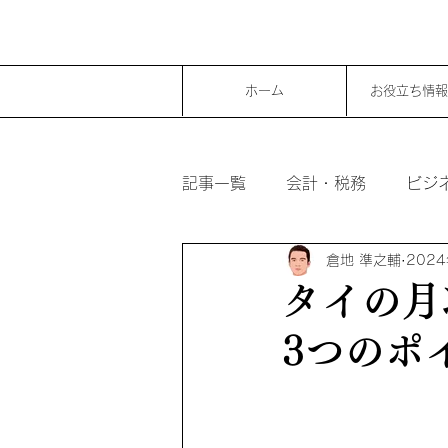
ホーム
お役立ち情報
記事一覧
会計・税務
ビジ
倉地 準之輔
202
タイの月
3つのポ