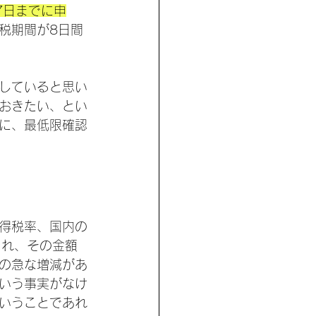
7日までに申
税期間が8日間
していると思い
おきたい、とい
に、最低限確認
得税率、国内の
され、その金額
の急な増減があ
いう事実がなけ
いうことであれ