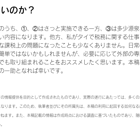
よいのか？
のうち、①、②はさっと実施できる一方、③は多少源泉税
い内容になります。他方、私がタイで税務に関する仕事
な課税上の問題になったことも少なくありません。日常
簡単ではないかもしれませんが、必要に応じて外部の専
でも取り組まれることをおススメしたく思います。本稿
の一助となれば幸いです。　
ての情報提供を目的として作成されたものであり、実際の遂行にあたっては、多くの
になります。このため、執筆者並びにその所属先は、本稿の利用に起因する如何なる
かねます。また、本稿記載の情報は作成時点における調査に基づいたものであり、随
い。