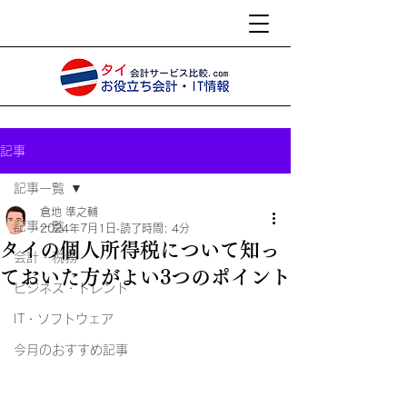
記事
記事一覧
倉地 準之輔
記事一覧
2024年7月1日
読了時間: 4分
タイの個人所得税について知っ
会計・税務
ておいた方がよい3つのポイント
ビジネス・トレンド
IT・ソフトウェア
今月のおすすめ記事