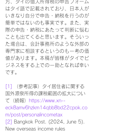
方、タイの個人所得税の申告フォーム
はタイ語で記載されており、日本人が
いきなり自分で申告・納税を行うのが
簡単ではないのも事実です。また、実
際の申告・納税にあたって判断に悩む
ことも出てくると思います。そういっ
た場合は、会計事務所のような外部の
専門家に相談するというのも一考の価
値があります。本稿が皆様がタイでビ
ジネスをする上での一助となれば幸い
です。　
[1]
 （参考記事）タイ居住者に関する
国外源泉所得の課税範囲の拡大につい
て（続報）
https://www.xn--
eck8amv6hzkm14qbb8bd22cpok.co
m/post/personalincometax
[2]
 Bangkok Post. (2024, June 5). 
New overseas income rules 