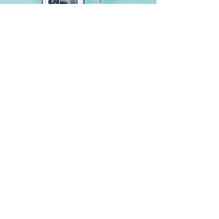
月に1度お役立ち情報が届く
無料メルマガ登録はこちら。
姓
名
会社名
メールアドレス
登録する