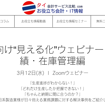
コラム
お役立ち情報動画
お役立ち情報セミナー
無料
け“見える化”ウェビナー
績・在庫管理編
3月12日(水)
  |  
Zoomウェビナー
「生産進捗がわからない！」
「どれだけ生産したか把握できない！」
「ちゃんと納期に間に合うのか？」
日系製造業様が日々抱える業務課題に対する解決事例をご紹介