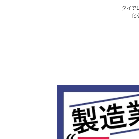
タイで
化