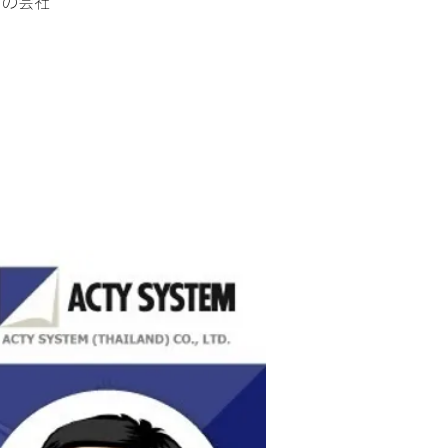
イの会社
。