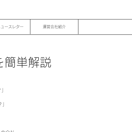
ニュースレター
運営会社紹介
 を簡単解説
？」
？」
」