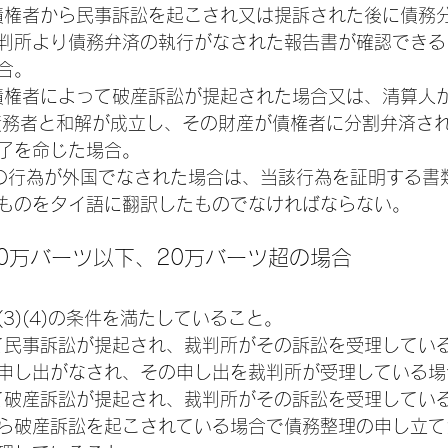
他の債権者から民事訴訟を起こされ又は提訴された後に債務
判所より債務弁済の執行がなされた報告書が確認できる
合。
他の債権者によって破産訴訟が提起された場合又は、清算人
債務者と和解が成立し、その財産が債権者に分割弁済さ
了を命じた場合。
よび (6)の行為が外国でなされた場合は、当該行為を証明する
ものをタイ語に翻訳したものでなければならない。
200万バーツ以下、20万バーツ超の場合
) (2)(3)(4)の条件を満たしていること。
対して民事訴訟が提起され、裁判所がその訴訟を受理してい
申し出がなされ、その申し出を裁判所が受理している場
対して破産訴訟が提起され、裁判所がその訴訟を受理してい
ら破産訴訟を起こされている場合で債務整理の申し立て