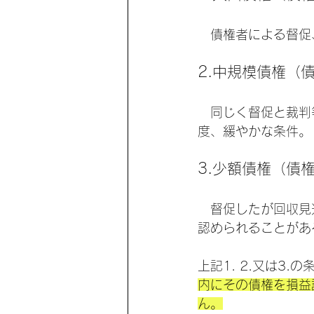
　債権者による督促
2.中規模債権（
　同じく督促と裁判
度、緩やかな条件。
3.少額債権（債
　督促したが回収見
認められることがあ
上記1. 2.又は3.
内にその債権を損益
ん。