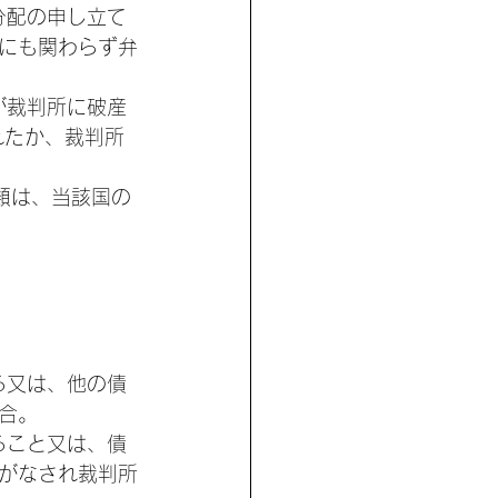
分配の申し立て
にも関わらず弁
が裁判所に破産
れたか、裁判所
書類は、当該国の
る又は、他の債
合。
ること又は、債
がなされ裁判所