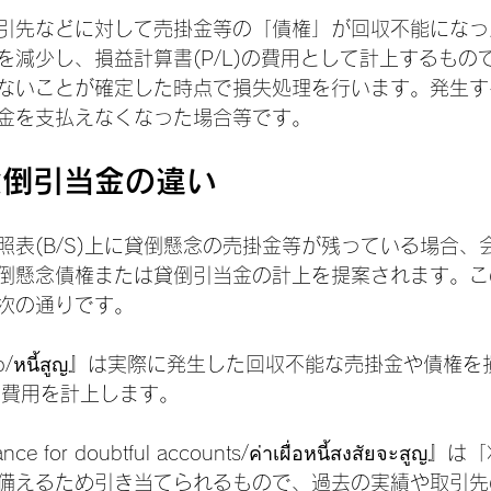
引先などに対して売掛金等の「債権」が回収不能になっ
を減少し、損益計算書(P/L)の費用として計上するもの
ないことが確定した時点で損失処理を行います。発生す
金を支払えなくなった場合等です。
貸倒引当金の違い
照表(B/S)上に貸倒懸念の売掛金等が残っている場合、
倒懸念債権または貸倒引当金の計上を提案されます。こ
次の通りです。
Deb/หนี้สูญ』は実際に発生した回収不能な売掛金や債権
て費用を計上します。
ance for doubtful accounts/ค่าเผื่อหนี้สงสัยจะ
備えるため引き当てられるもので、過去の実績や取引先