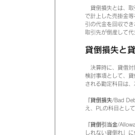
　貸倒損失とは、取
で計上した売掛金等
引の代金を回収でき
取引先が倒産して代
貸倒損失と
　決算時に、貸借対
検討事項として、貸
される勘定科目は、
『
貸倒損失
/Bad 
え、PLの科目とし
『
貸倒引当金
/Allow
しれない貸倒れ」に