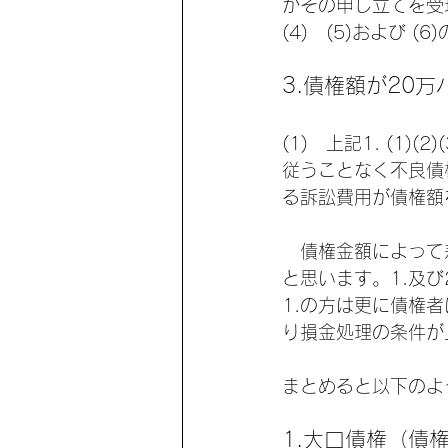
がその申し立てを受
(4)   (5)およ
3.債権額が20
(1)   上記1. (1)
従うことなく不良債
る訴訟費用が債権額
　債権金額によって
と思います。1.及
1.の方は更に債権
り損金処理の条件が
まとめると以下のよ
1.大口債権（債