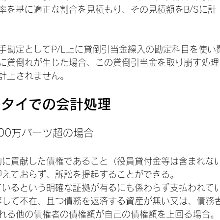
率を基に適正な割合を見積もり、その見積額をB/Sに計
手勘定としてP/L上に貸倒引当金繰入の勘定科目を使い
に貸倒れが生じた場合、この貸倒引当金を取り崩す処理
計上されません。
のタイでの会計処理
00万バーツ超の場合
業活動に貢献した債権であること（役員貸付金等は含まれな
効を迎えておらず、訴訟を提起することができる。
収しているという明確な証拠が有るにも係わらず支払われて
死亡等して不在、且つ債務を返済する資産が無い又は、債務
れる他の債権者の債権額が自己の債権額を上回る場合。