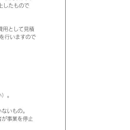
上したもので
費用として見積
を行いますので
い）。
いないもの。
者が事業を停止