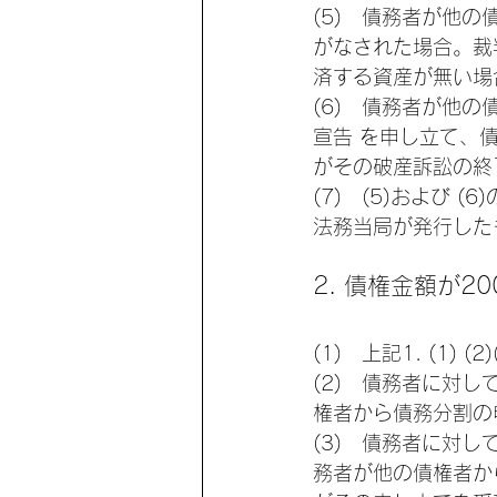
(5)   債務者が
がなされた場合。裁
済する資産が無い場
(6)   債務者が
宣告 を申し立て、
がその破産訴訟の終
(7)   (5)お
法務当局が発行した
2. 債権金額が
(1)   上記1. (1
(2)   債務者に
権者から債務分割の
(3)   債務者に
務者が他の債権者か