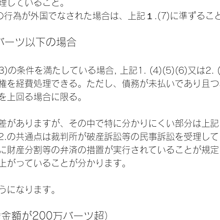
理していること。
び (6)の行為が外国でなされた場合は、上記１.(7)に準ずるこ
万バーツ以下の場合
(2)(3)の条件を満たしている場合, 上記1. (4)(5)(6)又は2.
権を経費処理できる。ただし、債務が未払いであり且つ
を上回る場合に限る。
差がありますが、その中で特に分かりにくい部分は上記1
び2.の共通点は裁判所が破産訴訟等の民事訴訟を受理し
者に財産分割等の弁済の措置が実行されていることが規
上がっていることが分かります。
うになります。
権金額が200万バーツ超）