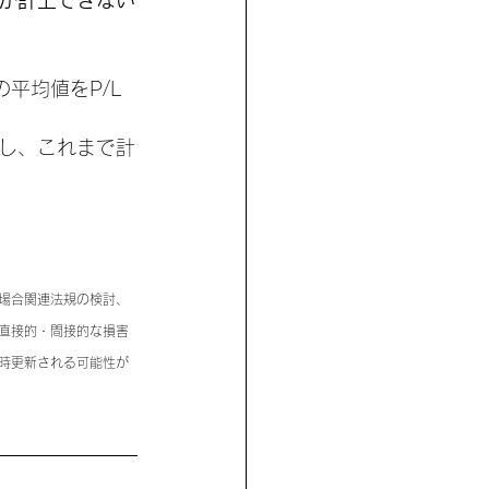
か計上できない
平均値をP/L
し、これまで計
場合関連法規の検討、
直接的・間接的な損害
時更新される可能性が