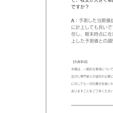
て、収支が大きく乖
ですか？
A：
予測した当期損
に計上しても良いで
但し、期末時点に在
上した予測値との調
【免責事項】
本稿は、一般的な事項につい
並びに専門家との協同が必要
に対しても一切の責任を負い
ありますことをご了承くださ