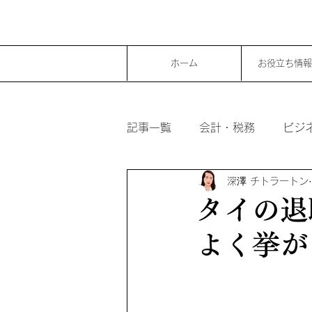
ホーム
お役立ち情報
記事一覧
会計・税務
ビジ
深澤 チトラートン
タイの退
よく挙が