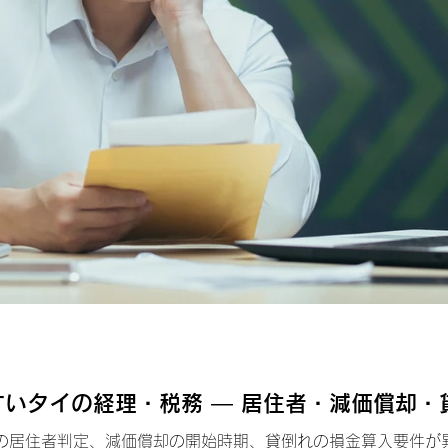
いタイの経理・税務 ― 居住者・減価償却・
の居住者判定、減価償却の開始時期、貸倒れの損金算入要件が