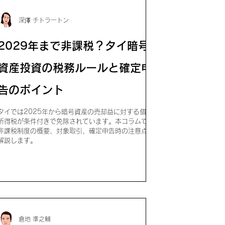
深澤 チトラートン
2029年まで非課税？タイ暗号
資産投資の税務ルールと確定申
告のポイント
タイでは2025年から暗号資産の売却益に対する個人
所得税が条件付きで免除されています。本コラムでは
非課税制度の概要、対象取引、確定申告時の注意点を
解説します。
倉地 準之輔